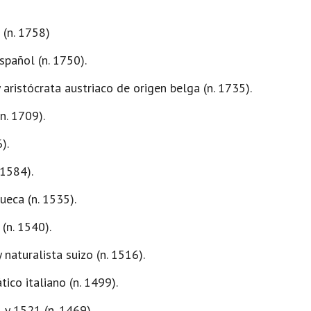
 (n. 1758)
spañol (n. 1750).
aristócrata austriaco de origen belga (n. 1735).
n. 1709).
).
 1584).
ueca (n. 1535).
(n. 1540).
naturalista suizo (n. 1516).
co italiano (n. 1499).
 y 1521 (n. 1469).