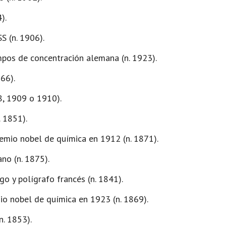
).
S (n. 1906).
mpos de concentración alemana (n. 1923).
866).
8, 1909 o 1910).
. 1851).
remio nobel de química en 1912 (n. 1871).
no (n. 1875).
o y polígrafo francés (n. 1841).
mio nobel de química en 1923 (n. 1869).
n. 1853).