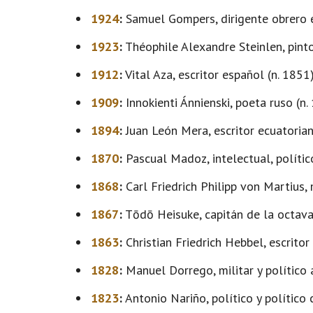
1924
:
Samuel Gompers, dirigente obrero e
1923
:
Théophile Alexandre Steinlen, pinto
1912
:
Vital Aza, escritor español (n. 1851)
1909
:
Innokienti Ánnienski, poeta ruso (n.
1894
:
Juan León Mera, escritor ecuatorian
1870
:
Pascual Madoz, intelectual, político
1868
:
Carl Friedrich Philipp von Martius,
1867
:
Tōdō Heisuke, capitán de la octava
1863
:
Christian Friedrich Hebbel, escritor
1828
:
Manuel Dorrego, militar y político a
1823
:
Antonio Nariño, político y político 