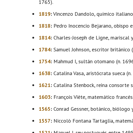
1765).
1819
:
Vincenzo Dandolo, químico italiano
1818
:
Pedro Inocencio Bejarano, obispo e
1814
:
Charles-Joseph de Ligne, mariscal y 
1784
:
Samuel Johnson, escritor británico (
1754
:
Mahmud I, sultán otomano (n. 1696
1638
:
Catalina Vasa, aristócrata sueca (n.
1621
:
Catalina Stenbock, reina consorte s
1603
:
François Viète, matemático francés 
1565
:
Conrad Gessner, botánico, biólogo y 
1557
:
Niccolò Fontana Tartaglia, matemáti
1521
:
Manuel I, rey portugués entre 1495