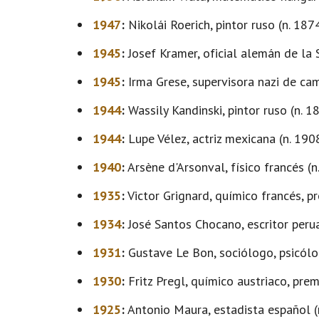
1947
:
Nikolái Roerich, pintor ruso (n. 1874
1945
:
Josef Kramer, oficial alemán de la S
1945
:
Irma Grese, supervisora nazi de ca
1944
:
Wassily Kandinski, pintor ruso (n. 1
1944
:
Lupe Vélez, actriz mexicana (n. 190
1940
:
Arsène d'Arsonval, físico francés (n
1935
:
Victor Grignard, químico francés, p
1934
:
José Santos Chocano, escritor perua
1931
:
Gustave Le Bon, sociólogo, psicólog
1930
:
Fritz Pregl, químico austriaco, pre
1925
:
Antonio Maura, estadista español (