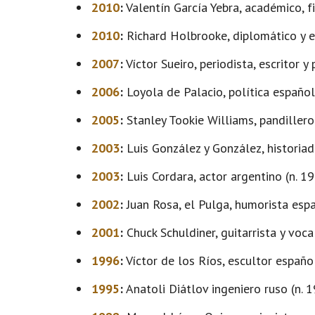
2010
:
Valentín García Yebra, académico, fi
2010
:
Richard Holbrooke, diplomático y es
2007
:
Víctor Sueiro, periodista, escritor y
2006
:
Loyola de Palacio, política español
2005
:
Stanley Tookie Williams, pandillero
2003
:
Luis González y González, historiad
2003
:
Luis Cordara, actor argentino (n. 19
2002
:
Juan Rosa, el Pulga, humorista espa
2001
:
Chuck Schuldiner, guitarrista y voc
1996
:
Víctor de los Ríos, escultor español
1995
:
Anatoli Diátlov ingeniero ruso (n. 1