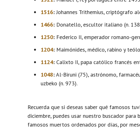
1516
:
Johannes Trithemius, criptógrafo al
1466
:
Donatello, escultor italiano (n. 138
1250
:
Federico II, emperador romano-germá
1204
:
Maimónides, médico, rabino y teólo
1124
:
Calixto II, papa católico francés en
1048
:
Al-Biruni (75), astrónomo, farmacéut
uzbeko (n. 973).
Recuerda que si deseas saber qué famosos tuvi
diciembre, puedes usar nuestro buscador para b
famosos muertos ordenados por días, por mese