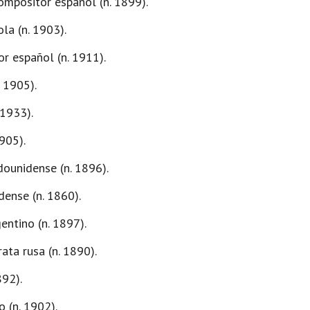
ompositor español (n. 1899).
la (n. 1903).
or español (n. 1911).
. 1905).
 1933).
1905).
ounidense (n. 1896).
ense (n. 1860).
ntino (n. 1897).
ta rusa (n. 1890).
892).
 (n. 1902).