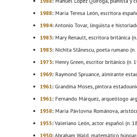
1988
:
Manuel López Quiroga, pianista y c
1988
:
María Teresa León, escritora españo
1984
:
Antonio Tovar, lingüista e historiad
1983
:
Mary Renault, escritora británica (n
1983
:
Nichita Stănescu, poeta rumano (n.
1973
:
Henry Green, escritor británico (n. 
1969
:
Raymond Spruance, almirante estad
1961
:
Grandma Moses, pintora estadounid
1961
:
Fernando Márquez, arqueólogo arge
1958
:
María Pávlovna Románova, aristócra
1955
:
Valeriano León, actor español (n. 1
1950
:
Abraham Wald, matemático húngaro