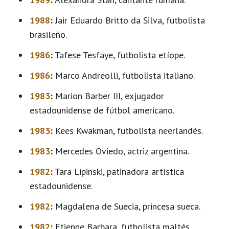
1988
:
Jair Eduardo Britto da Silva, futbolista
brasileño.
1986
:
Tafese Tesfaye, futbolista etíope.
1986
:
Marco Andreolli, futbolista italiano.
1983
:
Marion Barber III, exjugador
estadounidense de fútbol americano.
1983
:
Kees Kwakman, futbolista neerlandés.
1983
:
Mercedes Oviedo, actriz argentina.
1982
:
Tara Lipinski, patinadora artística
estadounidense.
1982
:
Magdalena de Suecia, princesa sueca.
1982
:
Etienne Barbara, futbolista maltés.