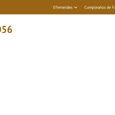
Efemerides
Cumpleaños de 
056