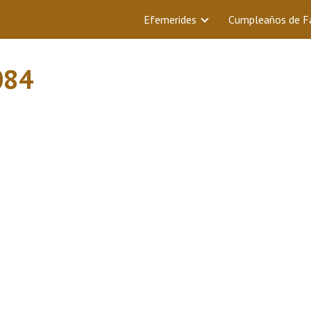
Efemerides
Cumpleaños de 
084