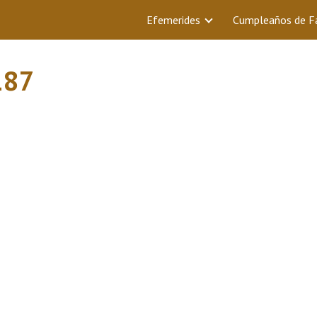
Efemerides
Cumpleaños de 
187