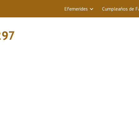
Efemerides
Cumpleaños de 
297