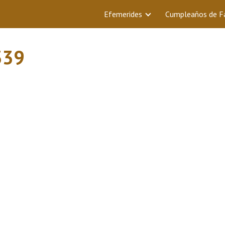
Efemerides
Cumpleaños de 
339