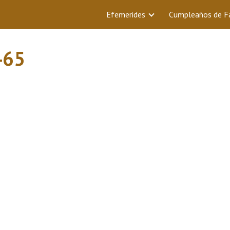
Efemerides
Cumpleaños de 
465