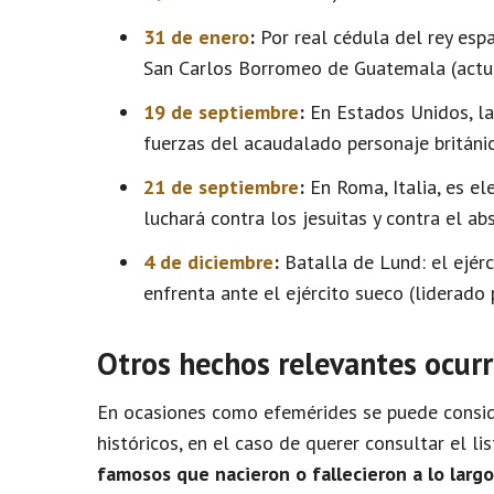
31 de enero
:
Por real cédula del rey espa
San Carlos Borromeo de Guatemala (actua
19 de septiembre
:
En Estados Unidos, la
fuerzas del acaudalado personaje britán
21 de septiembre
:
En Roma, Italia, es el
luchará contra los jesuitas y contra el ab
4 de diciembre
:
Batalla de Lund: el ejérc
enfrenta ante el ejército sueco (liderado
Otros hechos relevantes ocurr
En ocasiones como efemérides se puede conside
históricos, en el caso de querer consultar el l
famosos que nacieron o fallecieron a lo larg