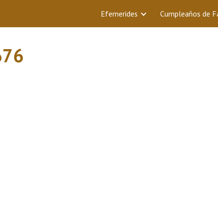
Efemerides
Cumpleaños de 
676