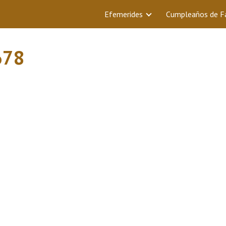
Efemerides
Cumpleaños de 
678