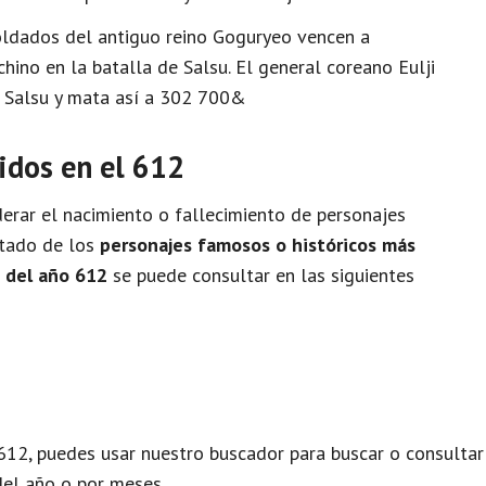
oldados del antiguo reino Goguryeo vencen a
ino en la batalla de Salsu. El general coreano Eulji
 Salsu y mata así a 302 700&
idos en el 612
rar el nacimiento o fallecimiento de personajes
istado de los
personajes famosos o históricos más
o del año 612
se puede consultar en las siguientes
612, puedes usar nuestro buscador para buscar o consultar
del año o por meses.