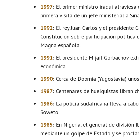
1997
:
El primer ministro iraquí atraviesa 
primera visita de un jefe ministerial a Sir
1992
:
El rey Juan Carlos y el presidente 
Constitución sobre participación política 
Magna española.
1991
:
El presidente Mijaíl Gorbachov exho
económica.
1990
:
Cerca de Dobrnia (Yugoslavia) uno
1987
:
Centenares de huelguistas libran c
1986
:
La policía sudafricana lleva a cabo
Soweto.
1985
:
En Nigeria, el general de división 
mediante un golpe de Estado y se procla