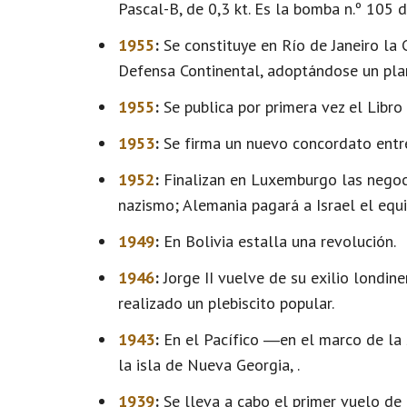
Pascal-B, de 0,3 kt. Es la bomba n.º 105
1955
:
Se constituye en Río de Janeiro la
Defensa Continental, adoptándose un plan 
1955
:
Se publica por primera vez el Libro
1953
:
Se firma un nuevo concordato entre
1952
:
Finalizan en Luxemburgo las negoci
nazismo; Alemania pagará a Israel el equ
1949
:
En Bolivia estalla una revolución.
1946
:
Jorge II vuelve de su exilio londin
realizado un plebiscito popular.
1943
:
En el Pacífico ―en el marco de la
la isla de Nueva Georgia, .
1939
:
Se lleva a cabo el primer vuelo de 