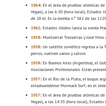
1964
:
En el área de pruebas atómicas de
Vegas), a las 6:30 (hora local), Estados 
de 20 kt. Es la bomba n.º 382 de las 112
1962
:
Estados Unidos lanza la sonda Mari
1958
:
Montserrat Tresserras y José Vitos
1958
:
Un satélite soviético regresa a la T
perros, vuelven sanos y salvos.
1958
:
En Buenos Aires (Argentina), el Gob
Asociaciones Profesionales. Están present
1957
:
En el Río de la Plata, el buque ar
estadounidense Mormack Surf; en el sinie
1957
:
En el área de pruebas atómicas de
Vegas), a las 14:35 (hora local), Estado