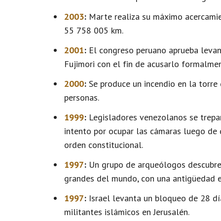
2003
:
Marte realiza su máximo acercamien
55 758 005 km.
2001
:
El congreso peruano aprueba levant
Fujimori con el fin de acusarlo formalme
2000
:
Se produce un incendio en la torre
personas.
1999
:
Legisladores venezolanos se trepan
intento por ocupar las cámaras luego de 
orden constitucional.
1997
:
Un grupo de arqueólogos descubre e
grandes del mundo, con una antigüedad 
1997
:
Israel levanta un bloqueo de 28 dí
militantes islámicos en Jerusalén.