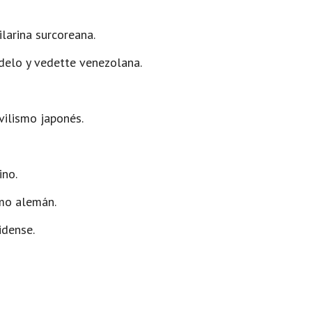
larina surcoreana.
odelo y vedette venezolana.
ilismo japonés.
ino.
smo alemán.
idense.