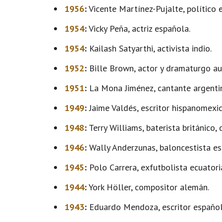
1956
:
Vicente Martínez-Pujalte, político 
1954
:
Vicky Peña, actriz española.
1954
:
Kailash Satyarthi, activista indio.
1952
:
Bille Brown, actor y dramaturgo au
1951
:
La Mona Jiménez, cantante argenti
1949
:
Jaime Valdés, escritor hispanomexi
1948
:
Terry Williams, baterista británico, 
1946
:
Wally Anderzunas, baloncestista es
1945
:
Polo Carrera, exfutbolista ecuatori
1944
:
York Höller, compositor alemán.
1943
:
Eduardo Mendoza, escritor español