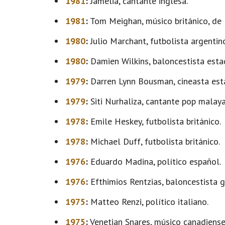
1981
:
Jamelia, cantante inglesa.
1981
:
Tom Meighan, músico británico, de 
1980
:
Julio Marchant, futbolista argentin
1980
:
Damien Wilkins, baloncestista esta
1979
:
Darren Lynn Bousman, cineasta est
1979
:
Siti Nurhaliza, cantante pop malaya
1978
:
Emile Heskey, futbolista británico.
1978
:
Michael Duff, futbolista británico.
1976
:
Eduardo Madina, político español.
1976
:
Efthimios Rentzias, baloncestista g
1975
:
Matteo Renzi, político italiano.
1975
:
Venetian Snares, músico canadiense