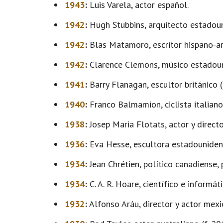
1943
:
Luis Varela, actor español.
1942
:
Hugh Stubbins, arquitecto estadoun
1942
:
Blas Matamoro, escritor hispano-ar
1942
:
Clarence Clemons, músico estadouni
1941
:
Barry Flanagan, escultor británico (
1940
:
Franco Balmamion, ciclista italiano
1938
:
Josep Maria Flotats, actor y directo
1936
:
Eva Hesse, escultora estadounidens
1934
:
Jean Chrétien, político canadiense,
1934
:
C. A. R. Hoare, científico e informáti
1932
:
Alfonso Aráu, director y actor mexi