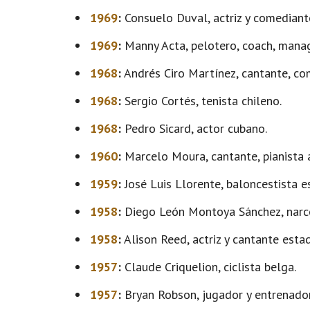
1969
:
Consuelo Duval, actriz y comediante
1969
:
Manny Acta, pelotero, coach, mana
1968
:
Andrés Ciro Martínez, cantante, co
1968
:
Sergio Cortés, tenista chileno.
1968
:
Pedro Sicard, actor cubano.
1960
:
Marcelo Moura, cantante, pianista a
1959
:
José Luis Llorente, baloncestista e
1958
:
Diego León Montoya Sánchez, narco
1958
:
Alison Reed, actriz y cantante esta
1957
:
Claude Criquelion, ciclista belga.
1957
:
Bryan Robson, jugador y entrenador 