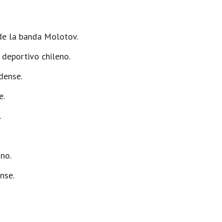
de la banda Molotov.
 deportivo chileno.
dense.
e.
.
no.
nse.