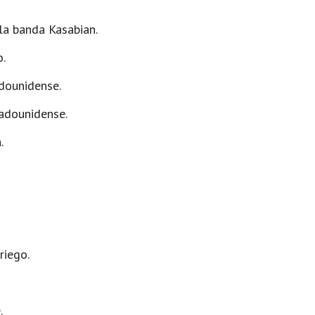
la banda Kasabian.
o.
dounidense.
adounidense.
.
riego.
.