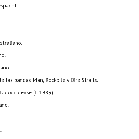
español.
straliano.
no.
cano.
de las bandas Man, Rockpile y Dire Straits.
tadounidense (f. 1989).
ano.
.