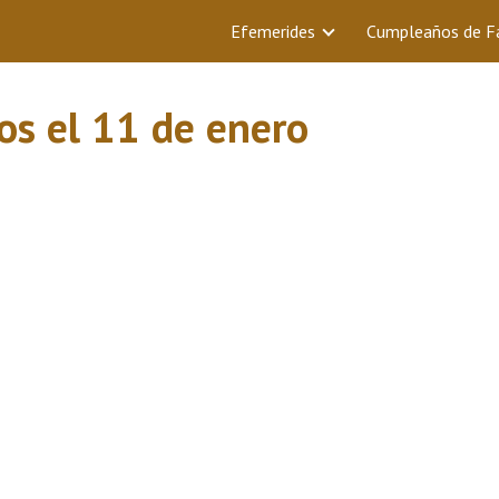
Efemerides
Cumpleaños de 
o
s el 11 de enero