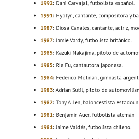
1992
:
Dani Carvajal, futbolista español.
1991
:
Hyolyn, cantante, compositora y bai
1987
:
Diosa Canales, cantante, actriz, m
1987
:
Jamie Vardy, futbolista británico.
1985
:
Kazuki Nakajima, piloto de automov
1985
:
Rie Fu, cantautora japonesa.
1984
:
Federico Molinari, gimnasta argent
1983
:
Adrian Sutil, piloto de automovili
1982
:
Tony Allen, baloncestista estadoun
1981
:
Benjamin Auer, futbolista alemán.
1981
:
Jaime Valdés, futbolista chileno.