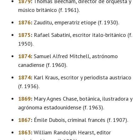
1879
:
Thomas Beecham, director de orquesta y
músico británico (f. 1961).
1876
:
Zauditu, emperatriz etíope (f. 1930).
1875
:
Rafael Sabatini, escritor italo-británico (f.
1950).
1874
:
Samuel Alfred Mitchell, astrónomo
canadiense (f. 1960).
1874
:
Karl Kraus, escritor y periodista austriaco
(f. 1936).
1869
:
Mary Agnes Chase, botánica, ilustradora y
agrónoma estadounidense (f. 1963).
1867
:
Émile Dubois, criminal francés (f. 1907).
1863
:
William Randolph Hearst, editor