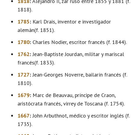
1818
:
Alejandro II, zar ruso entre 1855 y 1881 (f.
1818).
1785
:
Karl Drais, inventor e investigador
alemán(f. 1851).
1780
:
Charles Nodier, escritor francés (f. 1844).
1762
:
Jean-Baptiste Jourdan, militar y mariscal
francés(f. 1833).
1727
:
Jean-Georges Noverre, bailarín francés (f.
1810).
1679
:
Marc de Beauvau, príncipe de Craon,
aristócrata francés, virrey de Toscana (f. 1754).
1667
:
John Arbuthnot, médico y escritor inglés (f.
1735).