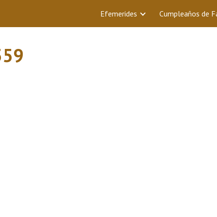
Efemerides
Cumpleaños de 
559