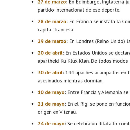
27 de marzo
:
En Edimburgo, Inglaterra jue
partido internacional de ese deporte.
28 de marzo
:
En Francia se instala la Co
capital francesa.
29 de marzo
:
En Londres (Reino Unido) la 
20 de abril
:
En Estados Unidos se declara
apartheid Ku Klux Klan. De todos modos e
30 de abril
:
144 apaches acampados en las
asesinados mientras dormían.
10 de mayo
:
Entre Francia y Alemania se 
21 de mayo
:
En el Rigi se pone en funcio
origen en Vitznau.
24 de mayo
:
Se celebra un dilatado comba