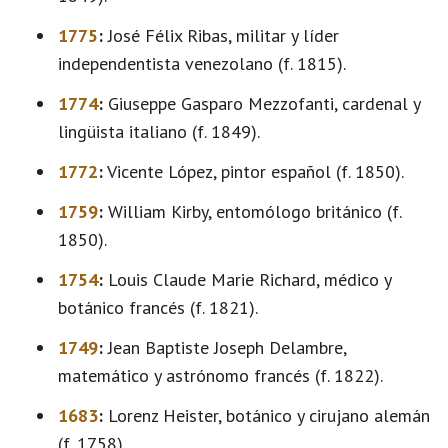
1775
:
José Félix Ribas, militar y líder
independentista venezolano (f. 1815).
1774
:
Giuseppe Gasparo Mezzofanti, cardenal y
lingüista italiano (f. 1849).
1772
:
Vicente López, pintor español (f. 1850).
1759
:
William Kirby, entomólogo británico (f.
1850).
1754
:
Louis Claude Marie Richard, médico y
botánico francés (f. 1821).
1749
:
Jean Baptiste Joseph Delambre,
matemático y astrónomo francés (f. 1822).
1683
:
Lorenz Heister, botánico y cirujano alemán
(f. 1758).