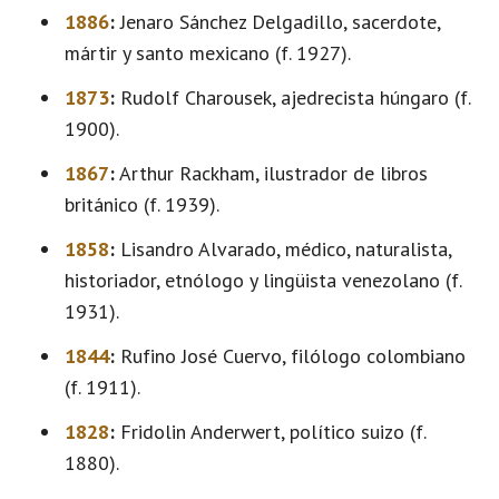
1886
:
Jenaro Sánchez Delgadillo, sacerdote,
mártir y santo mexicano (f. 1927).
1873
:
Rudolf Charousek, ajedrecista húngaro (f.
1900).
1867
:
Arthur Rackham, ilustrador de libros
británico (f. 1939).
1858
:
Lisandro Alvarado, médico, naturalista,
historiador, etnólogo y lingüista venezolano (f.
1931).
1844
:
Rufino José Cuervo, filólogo colombiano
(f. 1911).
1828
:
Fridolin Anderwert, político suizo (f.
1880).