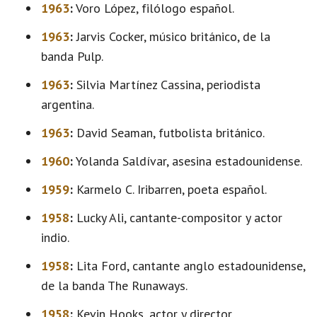
1963
:
Voro López, filólogo español.
1963
:
Jarvis Cocker, músico británico, de la
banda Pulp.
1963
:
Silvia Martínez Cassina, periodista
argentina.
1963
:
David Seaman, futbolista británico.
1960
:
Yolanda Saldívar, asesina estadounidense.
1959
:
Karmelo C. Iribarren, poeta español.
1958
:
Lucky Ali, cantante-compositor y actor
indio.
1958
:
Lita Ford, cantante anglo estadounidense,
de la banda The Runaways.
1958
:
Kevin Hooks, actor y director