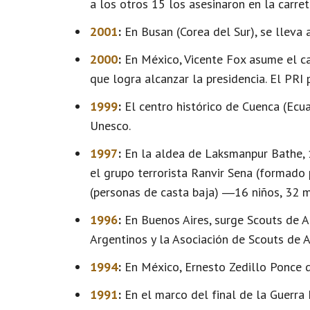
a los otros 15 los asesinaron en la carret
2001
:
En Busan (Corea del Sur), se lleva
2000
:
En México, Vicente Fox asume el ca
que logra alcanzar la presidencia. El PR
1999
:
El centro histórico de Cuenca (Ecu
Unesco.
1997
:
En la aldea de Laksmanpur Bathe, 
el grupo terrorista Ranvir Sena (formado
(personas de casta baja) ―16 niños, 32 
1996
:
En Buenos Aires, surge Scouts de A
Argentinos y la Asociación de Scouts de A
1994
:
En México, Ernesto Zedillo Ponce d
1991
:
En el marco del final de la Guerra 