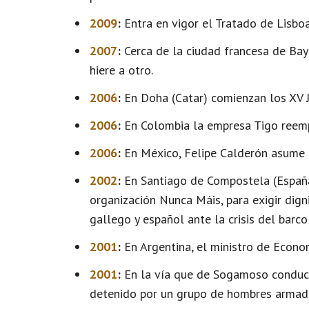
2009
:
Entra en vigor el Tratado de Lisboa
2007
:
Cerca de la ciudad francesa de Bayo
hiere a otro.
2006
:
En Doha (Catar) comienzan los XV Ju
2006
:
En Colombia la empresa Tigo reemp
2006
:
En México, Felipe Calderón asume e
2002
:
En Santiago de Compostela (España
organización Nunca Máis, para exigir dign
gallego y español ante la crisis del barco
2001
:
En Argentina, el ministro de Econo
2001
:
En la vía que de Sogamoso conduce
detenido por un grupo de hombres armado