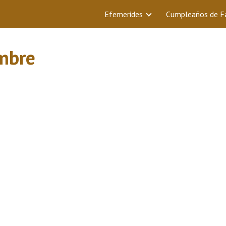
Efemerides
Cumpleaños de 
embre