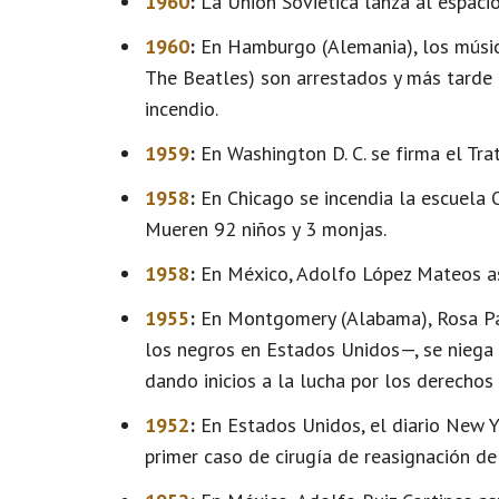
1960
:
La Unión Soviética lanza al espacio e
1960
:
En Hamburgo (Alemania), los músico
The Beatles) son arrestados y más tarde 
incendio.
1959
:
En Washington D. C. se firma el Tra
1958
:
En Chicago se incendia la escuela 
Mueren 92 niños y 3 monjas.
1958
:
En México, Adolfo López Mateos as
1955
:
En Montgomery (Alabama), Rosa Par
los negros en Estados Unidos—, se niega 
dando inicios a la lucha por los derechos 
1952
:
En Estados Unidos, el diario New Yo
primer caso de cirugía de reasignación de