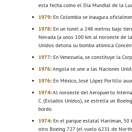
esta fecha como el Día Mundial de la Luc
1979
:
En Colombia se inaugura oficialment
1978
:
En un túnel a 248 metros bajo tierr
Nevada (a unos 100 km al noroeste de la 
Unidos detona su bomba atómica Concentr
1977
:
En Venezuela, se constituye la Cor
1976
:
Angola se une a las Naciones Unid
1976
:
En México, José López Portillo asu
1974
:
Al noroeste del Aeropuerto Interna
C. (Estados Unidos), se estrella un Boei
bordo.
1974
:
En el parque estatal Harriman, 50 
otro Boeing 727 (el vuelo 6231 de Northw