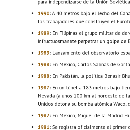
para independizarse de la Unión Soviética
1990
:
A 40 metros bajo el lecho del Canal
los trabajadores que construyen el Eurot
1989
:
En Filipinas el grupo militar de 
infructuosmanete perpetrar un golpe de E
1989
:
Lanzamiento del observatorio espac
1988
:
En México, Carlos Salinas de Gorta
1988
:
En Pakistán, la política Benazir Bh
1987
:
En un túnel a 183 metros bajo tierr
Nevada (a unos 100 km al noroeste de la 
Unidos detona su bomba atómica Waco, d
1982
:
En México, Miguel de la Madrid Hu
1981
:
Se registra oficialmente el primer