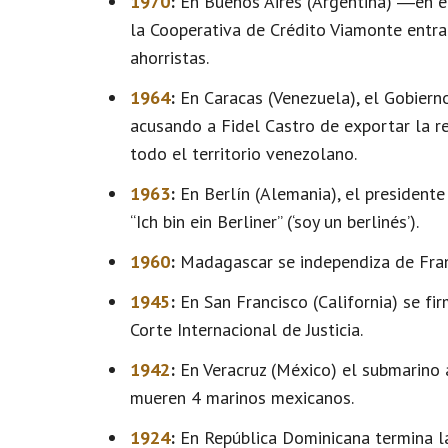
1970
:
En Buenos Aires (Argentina) ―en e
la Cooperativa de Crédito Viamonte entra
ahorristas.
1964
:
En Caracas (Venezuela), el Gobiern
acusando a Fidel Castro de exportar la re
todo el territorio venezolano.
1963
:
En Berlín (Alemania), el presidente
“Ich bin ein Berliner” (‘soy un berlinés’).
1960
:
Madagascar se independiza de Fran
1945
:
En San Francisco (California) se fi
Corte Internacional de Justicia.
1942
:
En Veracruz (México) el submarino
mueren 4 marinos mexicanos.
1924
:
En República Dominicana termina la 