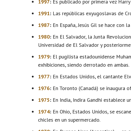
1997
:
Es publicado por primera vez Harry P
1991
:
Las repúblicas exyugoslavas de Cro
1987
:
En España, Jesús Gil se hace con la
1980
:
En El Salvador, la Junta Revolucion
Universidad de El Salvador y posteriorme
1979
:
El pugilista estadounidense Muhamm
exhibiciones, siendo derrotado en ambas.
1977
:
En Estados Unidos, el cantante Elvi
1976
:
En Toronto (Canadá) se inaugura of
1975
:
En India, Indira Gandhi establece un
1974
:
En Ohio, Estados Unidos, se escane
chicles en un supermercado.