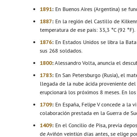
1891
:
En Buenos Aires (Argentina) se fund
1887
:
En la región del Castillo de Kilkenn
temperatura de ese país: 33,3 °C (92 °F).
1876
:
En Estados Unidos se libra la Batal
sus 268 soldados.
1800
:
Alessandro Volta, anuncia el descub
1783
:
En San Petersburgo (Rusia), el mat
llegada de la nube ácida proveniente del 
erupcionará los próximos 8 meses. En los
1709
:
En España, Felipe V concede a la vil
colaboración prestada en la Guerra de Su
1409
:
En el Concilio de Pisa, previa depo
de Aviñón veintiún días antes, se elige 