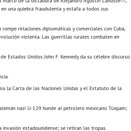
l marco de la dictadura de Alejandro Agustín Lanusse―,
 en una quiebra fraudulenta y estafa a todos sus
o rompe relaciones diplomáticas y comerciales con Cuba,
volución violenta. Las guerrillas rurales combaten en
 de Estados Unidos John F. Kennedy da su célebre discurso
cia.
rma la Carta de las Naciones Unidas y el Estatuto de la
 alemán nazi U-129 hunde al petrolero mexicano Túxpam;
invasión estadounidense; se retiran las tropas.