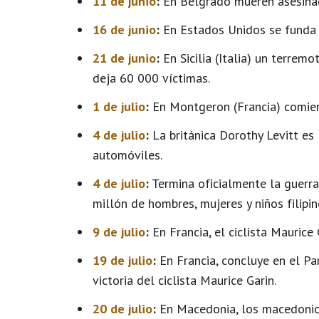
11 de junio
:
En Belgrado mueren asesinado
16 de junio
:
En Estados Unidos se funda
21 de junio
:
En Sicilia (Italia) un terrem
deja 60 000 víctimas.
1 de julio
:
En Montgeron (Francia) comienz
4 de julio
:
La británica Dorothy Levitt es
automóviles.
4 de julio
:
Termina oficialmente la guerra
millón de hombres, mujeres y niños filipi
9 de julio
:
En Francia, el ciclista Maurice 
19 de julio
:
En Francia, concluye en el Par
victoria del ciclista Maurice Garin.
20 de julio
:
En Macedonia, los macedonio