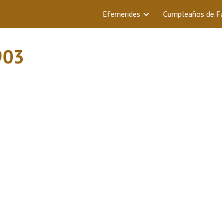
Efemerides
Cumpleaños de 
903