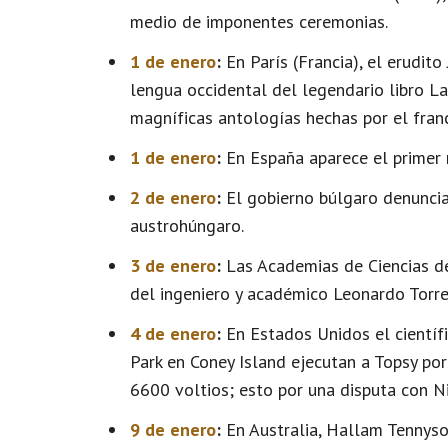
medio de imponentes ceremonias.
1 de enero
:
En París (Francia), el erudito
lengua occidental del legendario libro L
magníficas antologías hechas por el francé
1 de enero
:
En España aparece el primer 
2 de enero
:
El gobierno búlgaro denuncia
austrohúngaro.
3 de enero
:
Las Academias de Ciencias de
del ingeniero y académico Leonardo Torre
4 de enero
:
En Estados Unidos el científ
Park en Coney Island ejecutan a Topsy po
6600 voltios; esto por una disputa con Ni
9 de enero
:
En Australia, Hallam Tennys