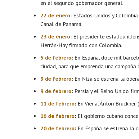
en el segundo gobernador general.
22 de enero
:
Estados Unidos y Colombia f
Canal de Panamá.
23 de enero
:
El presidente estadouniden
Herrán-Hay firmado con Colombia.
5 de febrero
:
En España, doce mil barcelo
ciudad, para que emprenda una campaña c
9 de febrero
:
En Niza se estrena la óper
9 de febrero
:
Persia y el Reino Unido fir
11 de febrero
:
En Viena, Ánton Bruckner (
16 de febrero
:
El gobierno cubano conced
20 de febrero
:
En España se estrena la ob