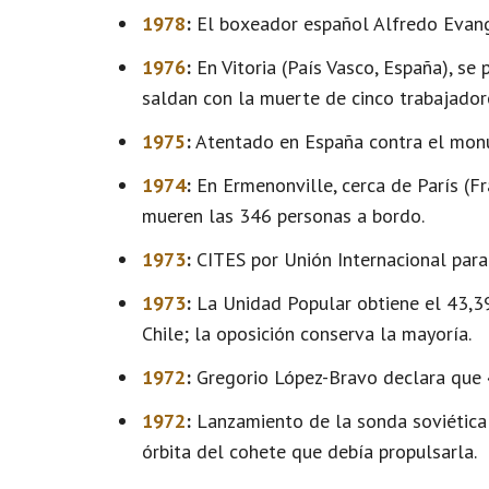
1978
:
El boxeador español Alfredo Evang
1976
:
En Vitoria (País Vasco, España), se
saldan con la muerte de cinco trabajador
1975
:
Atentado en España contra el monu
1974
:
En Ermenonville, cerca de París (Fra
mueren las 346 personas a bordo.
1973
:
CITES por Unión Internacional para
1973
:
La Unidad Popular obtiene el 43,39
Chile; la oposición conserva la mayoría.
1972
:
Gregorio López-Bravo declara que «
1972
:
Lanzamiento de la sonda soviética 
órbita del cohete que debía propulsarla.