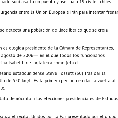
ado suní asalta un pueblo y asesina a 19 civiles chiíes.
urgencia entre la Unión Europea e Irán para intentar frena
e detecta una población de lince ibérico que se creía
 es elegida presidente de la Cámara de Representantes,
agosto de 2006― en el que todos los funcionarios
ina Isabel II de Inglaterra como jefa d
esario estadounidense Steve Fossett (60) tras dar la
io de 550 km/h. Es la primera persona en dar la vuelta al
le.
idato demócrata a las elecciones presidenciales de Estado
aliza el recital Unidos por la Paz presentado por el grupo