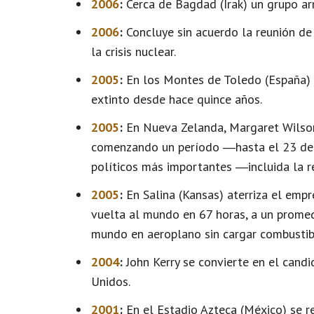
2006
:
Cerca de Bagdad (Irak) un grupo arm
2006
:
Concluye sin acuerdo la reunión de 
la crisis nuclear.
2005
:
En los Montes de Toledo (España) s
extinto desde hace quince años.
2005
:
En Nueva Zelanda, Margaret Wilson
comenzando un período ―hasta el 23 de 
políticos más importantes ―incluida la re
2005
:
En Salina (Kansas) aterriza el empr
vuelta al mundo en 67 horas, a un promed
mundo en aeroplano sin cargar combustib
2004
:
John Kerry se convierte en el cand
Unidos.
2001
:
En el Estadio Azteca (México) se re