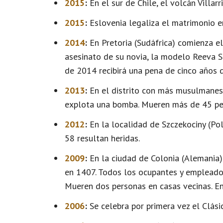
2015
:
En el sur de Chile, el volcán Villar
2015
:
Eslovenia legaliza el matrimonio e
2014
:
En Pretoria (Sudáfrica) comienza el 
asesinato de su novia, la modelo Reeva S
de 2014 recibirá una pena de cinco años d
2013
:
En el distrito con más musulmanes c
explota una bomba. Mueren más de 45 per
2012
:
En la localidad de Szczekociny (Po
58 resultan heridas.
2009
:
En la ciudad de Colonia (Alemania) 
en 1407. Todos los ocupantes y empleados
Mueren dos personas en casas vecinas. En
2006
:
Se celebra por primera vez el Clási