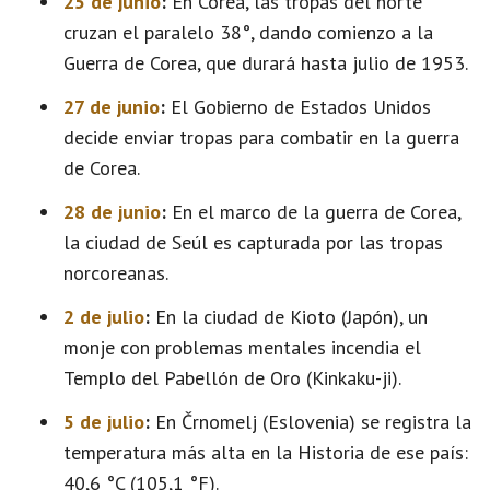
25 de junio
:
En Corea, las tropas del norte
cruzan el paralelo 38°, dando comienzo a la
Guerra de Corea, que durará hasta julio de 1953.
27 de junio
:
El Gobierno de Estados Unidos
decide enviar tropas para combatir en la guerra
de Corea.
28 de junio
:
En el marco de la guerra de Corea,
la ciudad de Seúl es capturada por las tropas
norcoreanas.
2 de julio
:
En la ciudad de Kioto (Japón), un
monje con problemas mentales incendia el
Templo del Pabellón de Oro (Kinkaku-ji).
5 de julio
:
En Črnomelj (Eslovenia) se registra la
temperatura más alta en la Historia de ese país:
40,6 °C (105,1 °F).