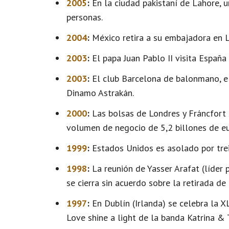
2005
:
En la ciudad pakistaní de Lahore, 
personas.
2004
:
México retira a su embajadora en 
2003
:
El papa Juan Pablo II visita España 
2003
:
El club Barcelona de balonmano, e
Dinamo Astrakán.
2000
:
Las bolsas de Londres y Fráncfort 
volumen de negocio de 5,2 billones de eu
1999
:
Estados Unidos es asolado por tre
1998
:
La reunión de Yasser Arafat (líder 
se cierra sin acuerdo sobre la retirada de 
1997
:
En Dublín (Irlanda) se celebra la XL
Love shine a light de la banda Katrina &