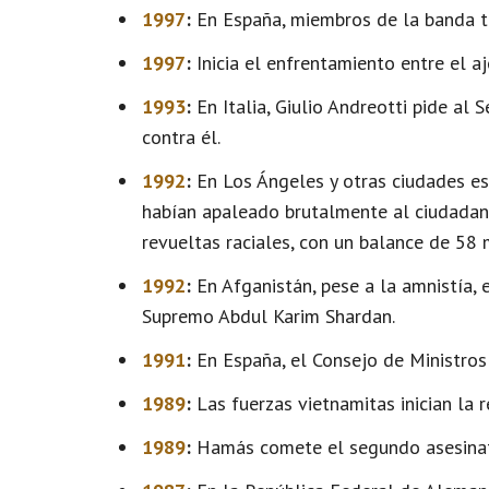
1997
:
En España, miembros de la banda ter
1997
:
Inicia el enfrentamiento entre el a
1993
:
En Italia, Giulio Andreotti pide al
contra él.
1992
:
En Los Ángeles y otras ciudades es
habían apaleado brutalmente al ciudadano
revueltas raciales, con un balance de 58
1992
:
En Afganistán, pese a la amnistía, 
Supremo Abdul Karim Shardan.
1991
:
En España, el Consejo de Ministros
1989
:
Las fuerzas vietnamitas inician la 
1989
:
Hamás comete el segundo asesinato 