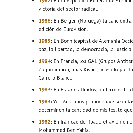
1987
:
En la República Federal de Alemani
victoria del sector radical.
1986
:
En Bergen (Noruega) la canción J’ai
edición de Eurovisión.
1985
:
En Bonn (capital de Alemania Occid
paz, la libertad, la democracia, la justicia
1984
:
En Francia, los GAL (Grupos Antiterr
Zugarramurdi, alias Kishur, acusado por la
Carrero Blanco.
1983
:
En Estados Unidos, un terremoto de
1983
:
Yuri Andrópov propone que sean las
determinen la cantidad de misiles, lo que
1982
:
En Irán cae derribado el avión en el
Mohammed Ben Yahía.