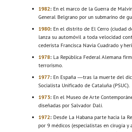
1982
:
En el marco de la Guerra de Malvin
General Belgrano por un submarino de gue
1980
:
En el distrito de El Cerro (ciudad 
lanza su automóvil a toda velocidad cont
cederista Francisca Navia Cuadrado y heri
1978
:
La República Federal Alemana firma
terrorismo.
1977
:
En España ―tras la muerte del dict
Socialista Unificado de Cataluña (PSUC).
1973
:
En el Museo de Arte Contemporáneo
diseñadas por Salvador Dalí.
1972
:
Desde La Habana parte hacia la Re
por 9 médicos (especialistas en cirugía y