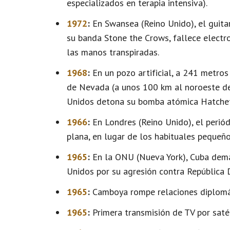
especializados en terapia intensiva).
1972
:
En Swansea (Reino Unido), el guita
su banda Stone the Crows, fallece electro
las manos transpiradas.
1968
:
En un pozo artificial, a 241 metros 
de Nevada (a unos 100 km al noroeste de 
Unidos detona su bomba atómica Hatchet,
1966
:
En Londres (Reino Unido), el periódi
plana, en lugar de los habituales pequeño
1965
:
En la ONU (Nueva York), Cuba dema
Unidos por su agresión contra República 
1965
:
Camboya rompe relaciones diplomá
1965
:
Primera transmisión de TV por satél