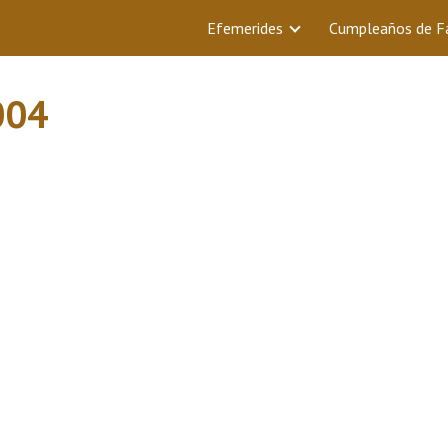
Efemerides
Cumpleaños de 
004