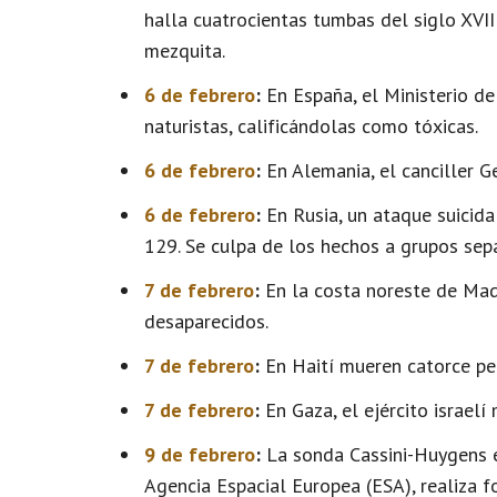
halla cuatrocientas tumbas del siglo XVI
mezquita.
6 de febrero
:
En España, el Ministerio d
naturistas, calificándolas como tóxicas.
6 de febrero
:
En Alemania, el canciller G
6 de febrero
:
En Rusia, un ataque suicida
129. Se culpa de los hechos a grupos sep
7 de febrero
:
En la costa noreste de Mad
desaparecidos.
7 de febrero
:
En Haití mueren catorce per
7 de febrero
:
En Gaza, el ejército israelí 
9 de febrero
:
La sonda Cassini-Huygens e
Agencia Espacial Europea (ESA), realiza 