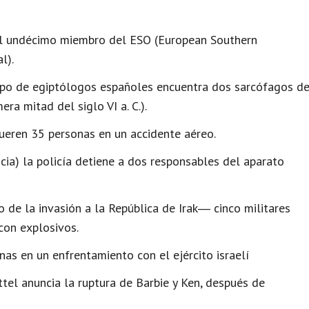
el undécimo miembro del ESO (European Southern
l).
rupo de egiptólogos españoles encuentra dos sarcófagos d
ra mitad del siglo VI a. C.).
eren 35 personas en un accidente aéreo.
ia) la policía detiene a dos responsables del aparato
de la invasión a la República de Irak― cinco militares
con explosivos.
as en un enfrentamiento con el ejército israelí
el anuncia la ruptura de Barbie y Ken, después de