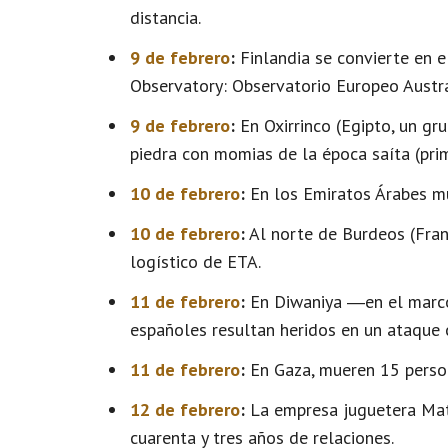
distancia.
9 de febrero
:
Finlandia se convierte en 
Observatory: Observatorio Europeo Austra
9 de febrero
:
En Oxirrinco (Egipto, un g
piedra con momias de la época saíta (prime
10 de febrero
:
En los Emiratos Árabes mu
10 de febrero
:
Al norte de Burdeos (Franc
logístico de ETA.
11 de febrero
:
En Diwaniya ―en el marco 
españoles resultan heridos en un ataque 
11 de febrero
:
En Gaza, mueren 15 person
12 de febrero
:
La empresa juguetera Matt
cuarenta y tres años de relaciones.