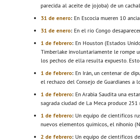
parecida al aceite de jojoba) de un cach
31 de enero
:
En Escocia mueren 10 ancian
31 de enero
:
En el río Congo desaparecen
1 de febrero
:
En Houston (Estados Unidos)
Timberlake involuntariamente le rompe un
los pechos de ella resulta expuesto. Es
1 de febrero
:
En Irán, un centenar de dip
el rechazo del Consejo de Guardianes a lo
1 de febrero
:
En Arabia Saudita una esta
sagrada ciudad de La Meca produce 251 
1 de febrero
:
Un equipo de científicos r
nuevos elementos químicos, el nihonio (Nh
2 de febrero
:
Un equipo de científicos de